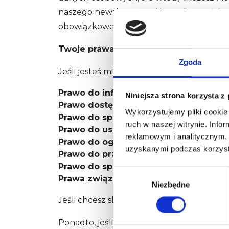
naszego newslettera ani kontaktować się z
obowiązkowe, mogą skontaktować się z n
Twoje prawa:
Zgoda
Jeśli jesteś mieszkańcem Europy, przysł
Prawo do informacji.
Niniejsza strona korzysta z
Prawo dostępu.
Wykorzystujemy pliki cookie 
Prawo do sprostowania.
ruch w naszej witrynie. Inf
Prawo do usunięcia danych.
reklamowym i analitycznym. 
Prawo do ograniczenia przetwarzania
uzyskanymi podczas korzysta
Prawo do przenoszenia danych.
Prawo do sprzeciwu.
Wybór
Prawa związane ze zautomatyzowanym
Niezbędne
zgody
Jeśli chcesz skorzystać z tego prawa, sk
Ponadto, jeśli jesteś mieszkańcem Europ