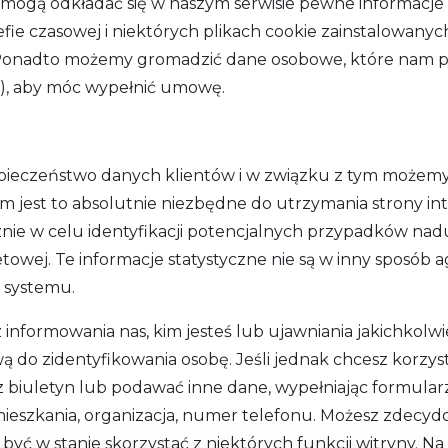
, mogą odkładać się w naszym serwisie pewne informacje
refie czasowej i niektórych plikach cookie zainstalowan
Ponadto możemy gromadzić dane osobowe, które nam pr
tp.), aby móc wypełnić umowę.
pieczeństwo danych klientów i w związku z tym możemy
im jest to absolutnie niezbędne do utrzymania strony in
e w celu identyfikacji potencjalnych przypadków naduży
towej. Te informacje statystyczne nie są w inny sposób 
 systemu.
informowania nas, kim jesteś lub ujawniania jakichkolwi
ą do zidentyfikowania osobę. Jeśli jednak chcesz korzyst
 biuletyn lub podawać inne dane, wypełniając formula
 zamieszkania, organizacja, numer telefonu. Możesz zdec
yć w stanie skorzystać z niektórych funkcji witryny. N