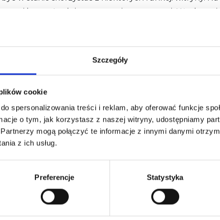
 nami bezpośrednio ze strony internetowej. Użytkownicy,
ami za pośrednictwem biuro@idareu.online.
Szczegóły
ugują Ci następujące prawa związane z Twoimi danymi o
 plików cookie
do spersonalizowania treści i reklam, aby oferować funkcje sp
ormacje o tym, jak korzystasz z naszej witryny, udostępniamy p
Partnerzy mogą połączyć te informacje z innymi danymi otrzym
.
nia z ich usług.
 podejmowaniem decyzji i profilowaniem.
Preferencje
Statystyka
ontaktuj się z nami za pomocą poniższych danych kontak
y, zauważamy, że przetwarzamy Twoje dane w celu reali