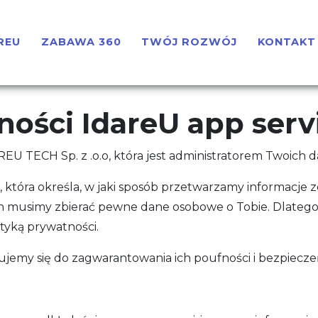
REU
ZABAWA 360
TWÓJ ROZWÓJ
KONTAKT
ności IdareU app serv
DAREU TECH Sp. z .o.o, która jest administratorem Twoic
i, która określa, w jaki sposób przetwarzamy informacje z
h musimy zbierać pewne dane osobowe o Tobie. Dlatego p
ityką prywatności.
jemy się do zagwarantowania ich poufności i bezpiecz