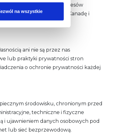
i naszych uzasadnionych interesów
ezwól na wszystkie
ywane poza Europę, w tym Kanadę i
asnością ani nie są przez nas
we lub praktyki prywatności stron
iadczenia o ochronie prywatności każdej
piecznym środowisku, chronionym przed
tracyjne, techniczne i fizyczne
ją i ujawnieniem danych osobowych pod
rnet lub sieć bezprzewodową.