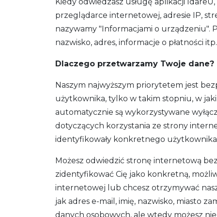
Kiedy odwiedzasz usługę aplikacji IdareU
przeglądarce internetowej, adresie IP, st
nazywamy "Informacjami o urządzeniu". 
nazwisko, adres, informacje o płatności i
Dlaczego przetwarzamy Twoje dane?
Naszym najwyższym priorytetem jest bez
użytkownika, tylko w takim stopniu, w jak
automatycznie są wykorzystywane wyłączni
dotyczących korzystania ze strony interne
identyfikowały konkretnego użytkownika
Możesz odwiedzić stronę internetową bez 
zidentyfikować Cię jako konkretną, możliw
internetowej lub chcesz otrzymywać nasz
jak adres e-mail, imię, nazwisko, miasto
danych osobowych, ale wtedy możesz nie b