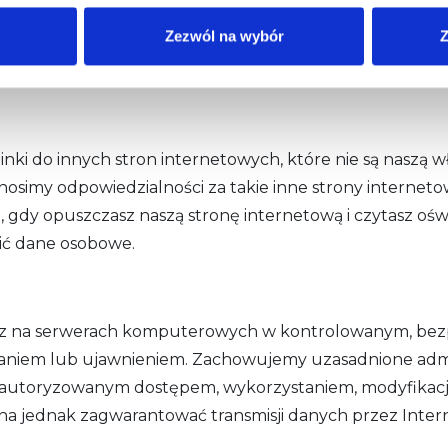
średnictwem Witryny) lub w inny sposób w celu realizacj
Zezwól na wybór
Z
dto należy pamiętać, że Twoje dane mogą być przekaz
nki do innych stron internetowych, które nie są naszą wł
nosimy odpowiedzialności za takie inne strony interneto
 gdy opuszczasz naszą stronę internetową i czytasz ośw
zić dane osobowe.
esz na serwerach komputerowych w kontrolowanym, bez
iem lub ujawnieniem. Zachowujemy uzasadnione adminis
ieautoryzowanym dostępem, wykorzystaniem, modyfikac
na jednak zagwarantować transmisji danych przez Inte