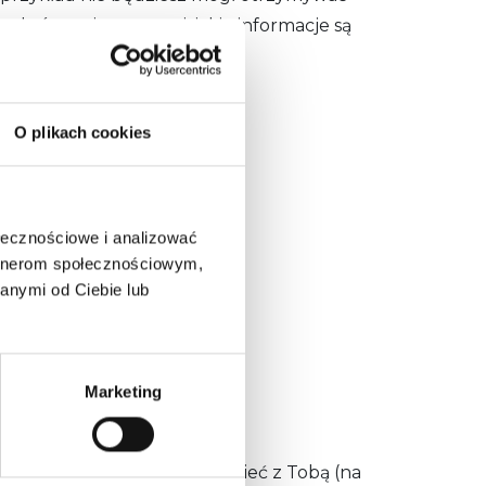
 którzy nie są pewni, jakie informacje są
O plikach cookies
sobowymi:
ołecznościowe i analizować
artnerom społecznościowym,
anymi od Ciebie lub
Marketing
towych.
zacji umów, które możemy mieć z Tobą (na